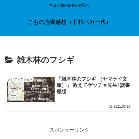
本は人類の叡智の結晶だ
こもの読書感想（旧柏バカ一代）
雑木林のフシギ
「雑木林のフシギ （ヤマケイ文
ノンフィクション
庫）」 教えてゲッチョ先生! 読書
感想
2021.08.10
スポンサーリンク