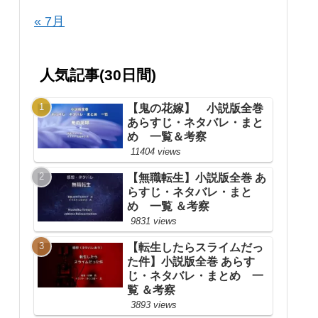
« 7月
人気記事(30日間)
【鬼の花嫁】 小説版全巻
あらすじ・ネタバレ・まと
め 一覧＆考察
11404 views
【無職転生】小説版全巻 あ
らすじ・ネタバレ・まと
め 一覧 ＆考察
9831 views
【転生したらスライムだっ
た件】小説版全巻 あらす
じ・ネタバレ・まとめ 一
覧 ＆考察
3893 views