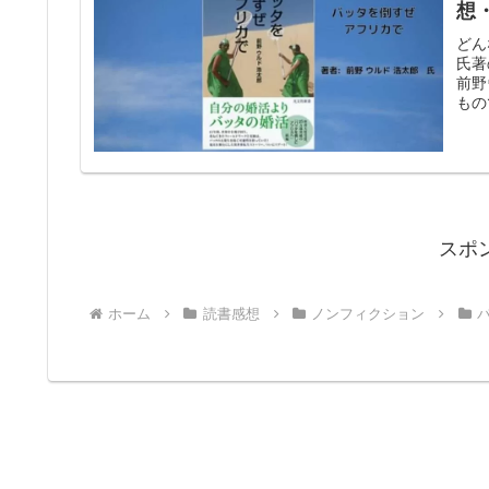
想
どん
氏著
前野
もの
スポ
ホーム
読書感想
ノンフィクション