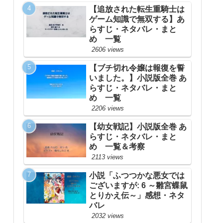
【追放された転生重騎士は
ゲーム知識で無双する】あ
らすじ・ネタバレ・まと
め 一覧
2606 views
【ブチ切れ令嬢は報復を誓
いました。】小説版全巻 あ
らすじ・ネタバレ・まと
め 一覧
2206 views
【幼女戦記】小説版全巻 あ
らすじ・ネタバレ・まと
め 一覧＆考察
2113 views
小説「ふつつかな悪女では
ございますが: 6 ～雛宮蝶鼠
とりかえ伝～」感想・ネタ
バレ
2032 views