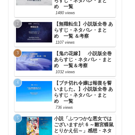
らすじ・ネタバレ・まと
め 一覧
1480 views
【無職転生】小説版全巻 あ
らすじ・ネタバレ・まと
め 一覧 ＆考察
1107 views
【鬼の花嫁】 小説版全巻
あらすじ・ネタバレ・まと
め 一覧＆考察
1032 views
【ブチ切れ令嬢は報復を誓
いました。】小説版全巻 あ
らすじ・ネタバレ・まと
め 一覧
736 views
小説「ふつつかな悪女では
ございますが: 6 ～雛宮蝶鼠
とりかえ伝～」感想・ネタ