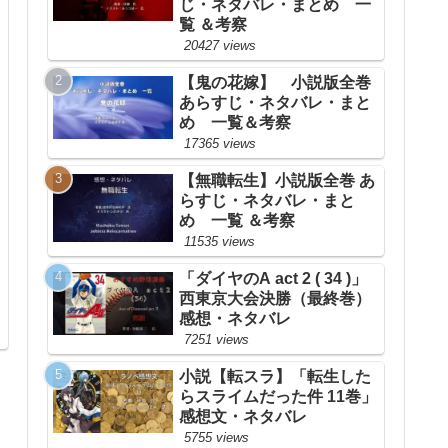
じ・ネタバレ・まとめ 一
覧 ＆考察
20427 views
【鬼の花嫁】 小説版全巻
あらすじ・ネタバレ・まと
め 一覧＆考察
17365 views
【無職転生】小説版全巻 あ
らすじ・ネタバレ・まと
め 一覧 ＆考察
11535 views
「ダイヤのA act 2 ( 34 )」
西東京大会決勝（最終巻）
感想・ネタバレ
7251 views
小説【転スラ】「転生した
らスライムだった件 11巻」
感想文・ネタバレ
5755 views