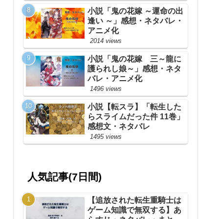
小説「鬼の花嫁 ～運命の出
逢い ～」感想・ネタバレ・
アニメ化
2014 views
小説「鬼の花嫁 三～龍に
護られし娘～」感想・ネタ
バレ・アニメ化
1496 views
小説【転スラ】「転生した
らスライムだった件 11巻」
感想文・ネタバレ
1495 views
人気記事(7日間)
【追放された転生重騎士は
ゲーム知識で無双する】あ