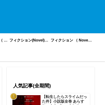
ノンフィクション （ nonfiction ） あいうえお順
フィクション(Novel)更新順
フィクション （ Novel ） あいうえお順
人気記事(全期間)
【転生したらスライムだっ
た件】小説版全巻 あらす