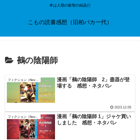
本は人類の叡智の結晶だ
こもの読書感想（旧柏バカ一代）
鵺の陰陽師
漫画「鵺の陰陽師 2」盡器が登
フィクション（Novel）
場する 感想・ネタバレ
2023.12.05
漫画「鵺の陰陽師 1」ジャケ買い
フィクション（Novel）
しました 感想・ネタバレ