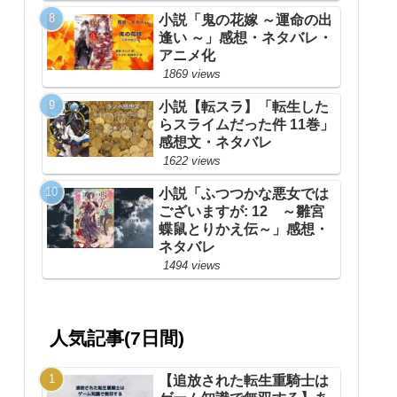
小説「鬼の花嫁 ～運命の出
逢い ～」感想・ネタバレ・
アニメ化
1869 views
小説【転スラ】「転生した
らスライムだった件 11巻」
感想文・ネタバレ
1622 views
小説「ふつつかな悪女では
ございますが: 12 ～雛宮
蝶鼠とりかえ伝～」感想・
ネタバレ
1494 views
人気記事(7日間)
【追放された転生重騎士は