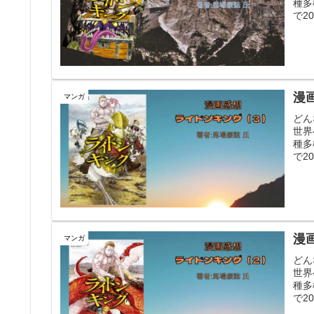
種多
で2
漫
マンガ
どん
世界
種多
で2
漫
マンガ
どん
世界
種多
で2