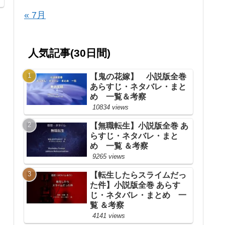
« 7月
人気記事(30日間)
【鬼の花嫁】 小説版全巻
あらすじ・ネタバレ・まと
め 一覧＆考察
10834 views
【無職転生】小説版全巻 あ
らすじ・ネタバレ・まと
め 一覧 ＆考察
9265 views
【転生したらスライムだっ
た件】小説版全巻 あらす
じ・ネタバレ・まとめ 一
覧 ＆考察
4141 views