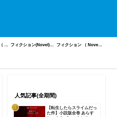
ノンフィクション （ nonfiction ） あいうえお順
フィクション(Novel)更新順
フィクション （ Novel ） あいうえお順
人気記事(全期間)
【転生したらスライムだっ
た件】小説版全巻 あらす