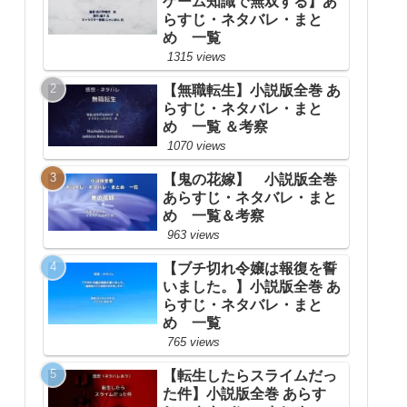
ゲーム知識で無双する】あ
らすじ・ネタバレ・まと
め 一覧
1315 views
【無職転生】小説版全巻 あ
らすじ・ネタバレ・まと
め 一覧 ＆考察
1070 views
【鬼の花嫁】 小説版全巻
あらすじ・ネタバレ・まと
め 一覧＆考察
963 views
【ブチ切れ令嬢は報復を誓
いました。】小説版全巻 あ
らすじ・ネタバレ・まと
め 一覧
765 views
【転生したらスライムだっ
た件】小説版全巻 あらす