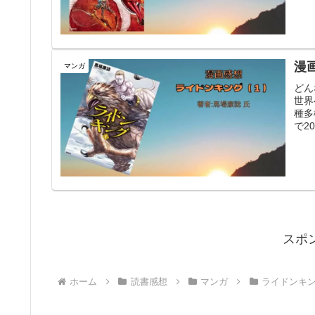
漫
マンガ
どん
世界
種多
で2
スポ
ホーム
読書感想
マンガ
ライドンキ