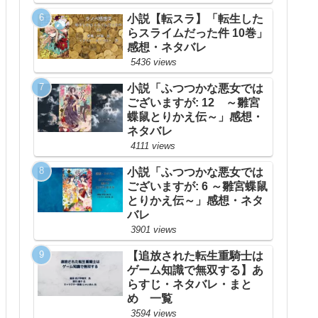
小説【転スラ】「転生した
らスライムだった件 10巻」
感想・ネタバレ
5436 views
小説「ふつつかな悪女では
ございますが: 12 ～雛宮
蝶鼠とりかえ伝～」感想・
ネタバレ
4111 views
小説「ふつつかな悪女では
ございますが: 6 ～雛宮蝶鼠
とりかえ伝～」感想・ネタ
バレ
3901 views
【追放された転生重騎士は
ゲーム知識で無双する】あ
らすじ・ネタバレ・まと
め 一覧
3594 views