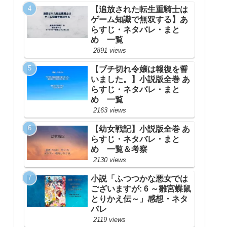
【追放された転生重騎士は
ゲーム知識で無双する】あ
らすじ・ネタバレ・まと
め 一覧
2891 views
【ブチ切れ令嬢は報復を誓
いました。】小説版全巻 あ
らすじ・ネタバレ・まと
め 一覧
2163 views
【幼女戦記】小説版全巻 あ
らすじ・ネタバレ・まと
め 一覧＆考察
2130 views
小説「ふつつかな悪女では
ございますが: 6 ～雛宮蝶鼠
とりかえ伝～」感想・ネタ
バレ
2119 views