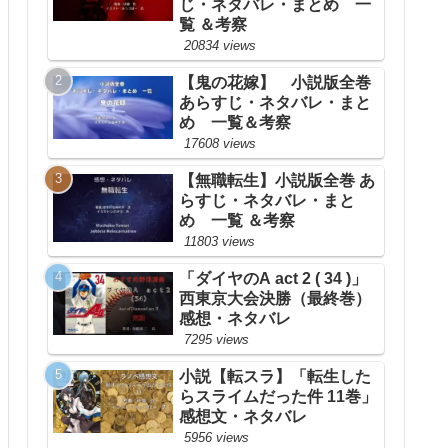
じ・ネタバレ・まとめ 一
覧 ＆考察
20834 views
【鬼の花嫁】 小説版全巻
あらすじ・ネタバレ・まと
め 一覧＆考察
17608 views
【無職転生】小説版全巻 あ
らすじ・ネタバレ・まと
め 一覧 ＆考察
11803 views
「ダイヤのA act 2 ( 34 )」
西東京大会決勝（最終巻）
感想・ネタバレ
7295 views
小説【転スラ】「転生した
らスライムだった件 11巻」
感想文・ネタバレ
5956 views