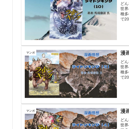
どん
世界
種多
で2
漫
マンガ
どん
世界
種多
で2
漫
マンガ
どん
世界