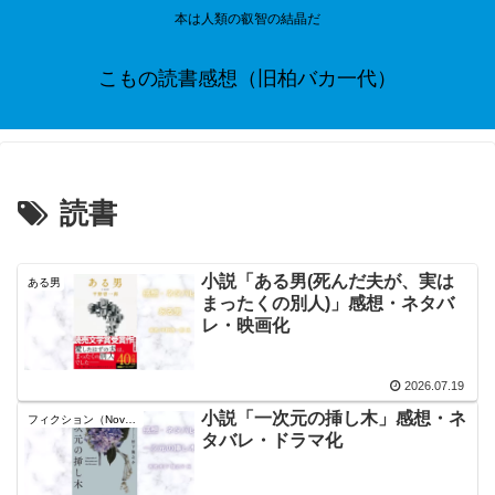
本は人類の叡智の結晶だ
こもの読書感想（旧柏バカ一代）
読書
小説「ある男(死んだ夫が、実は
ある男
まったくの別人)」感想・ネタバ
レ・映画化
2026.07.19
小説「一次元の挿し木」感想・ネ
フィクション（Novel）
タバレ・ドラマ化